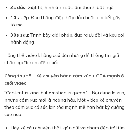
3s đầu
: Giật tít, hình ảnh sốc, âm thanh bất ngờ.
10s tiếp
: Đưa thông điệp hấp dẫn hoặc chi tiết gây
tò mò.
30s sau
: Trình bày giải pháp, đưa ra ưu đãi và kêu gọi
hành động.
Tổng thể video không quá dài nhưng đủ thông tin, giữ
chân người xem đến cuối.
Công thức 5 – Kể chuyện bằng cảm xúc + CTA mạnh ở
cuối video
“Content is king, but emotion is queen” – Nội dung là vua,
nhưng cảm xúc mới là hoàng hậu. Một video kể chuyện
theo cảm xúc có sức lan tỏa mạnh mẽ hơn bất kỳ quảng
cáo nào:
Hãy kể câu chuyện thật, gần gũi và chạm đến trái tim.