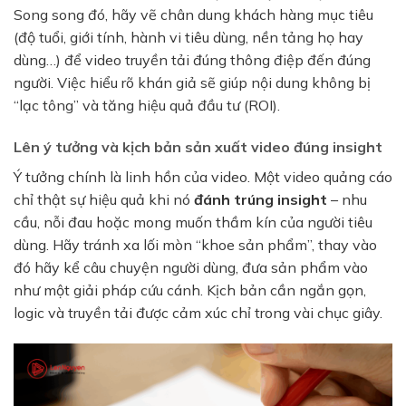
Song song đó, hãy vẽ chân dung khách hàng mục tiêu
(độ tuổi, giới tính, hành vi tiêu dùng, nền tảng họ hay
dùng…) để video truyền tải đúng thông điệp đến đúng
người. Việc hiểu rõ khán giả sẽ giúp nội dung không bị
“lạc tông” và tăng hiệu quả đầu tư (ROI).
Lên ý tưởng và kịch bản sản xuất video đúng insight
Ý tưởng chính là linh hồn của video. Một video quảng cáo
chỉ thật sự hiệu quả khi nó
đánh trúng insight
– nhu
cầu, nỗi đau hoặc mong muốn thầm kín của người tiêu
dùng. Hãy tránh xa lối mòn “khoe sản phẩm”, thay vào
đó hãy kể câu chuyện người dùng, đưa sản phẩm vào
như một giải pháp cứu cánh. Kịch bản cần ngắn gọn,
logic và truyền tải được cảm xúc chỉ trong vài chục giây.