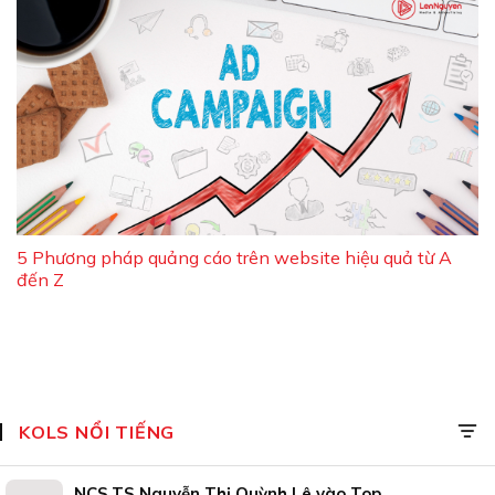
5 Phương pháp quảng cáo trên website hiệu quả từ A
đến Z
KOLS NỔI TIẾNG
NCS.TS Nguyễn Thị Quỳnh Lê vào Top