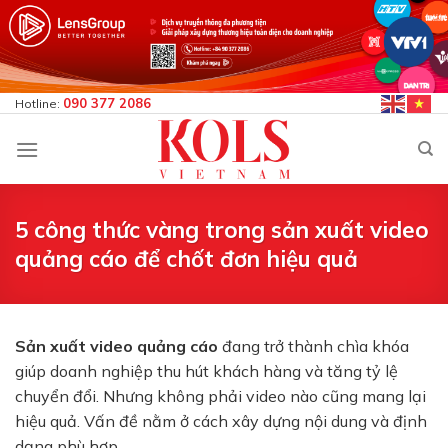
Bỏ
qua
nội
dung
090 377 2086
Hotline:
5 công thức vàng trong sản xuất video
quảng cáo để chốt đơn hiệu quả
Sản xuất video quảng cáo
đang trở thành chìa khóa
giúp doanh nghiệp thu hút khách hàng và tăng tỷ lệ
chuyển đổi. Nhưng không phải video nào cũng mang lại
hiệu quả. Vấn đề nằm ở cách xây dựng nội dung và định
dạng phù hợp.