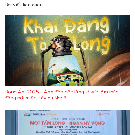
Bài viết liên quan:
Đông Ấm 2025 – Ánh đèn bấc lặng lẽ sưởi ấm mùa
đông nơi miền Tây xứ Nghệ