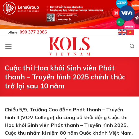
Bỏ
qua
nội
dung
090 377 2086
Hotline:
Cuộc thi Hoa khôi Sinh viên Phát
thanh – Truyền hình 2025 chính thức
trở lại sau 10 năm
Chiều 5/9, Trường Cao đẳng Phát thanh – Truyền
hình II (VOV College) đã công bố khởi động Cuộc thi
Hoa khôi Sinh viên Phát thanh – Truyền hình 2025.
Cuộc thu nhằm kỉ niệm 80 năm Quốc khánh Việt Nam,