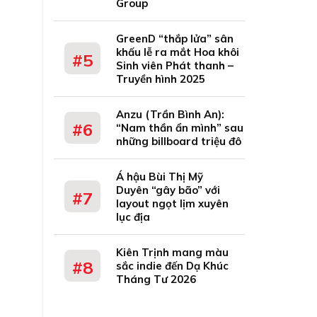
Group
GreenD “thắp lửa” sân
khấu lễ ra mắt Hoa khôi
Sinh viên Phát thanh –
Truyền hình 2025
Anzu (Trần Bình An):
“Nam thần ẩn mình” sau
những billboard triệu đô
Á hậu Bùi Thị Mỹ
Duyên “gây bão” với
layout ngọt lịm xuyên
lục địa
Kiên Trịnh mang màu
sắc indie đến Dạ Khúc
Tháng Tư 2026