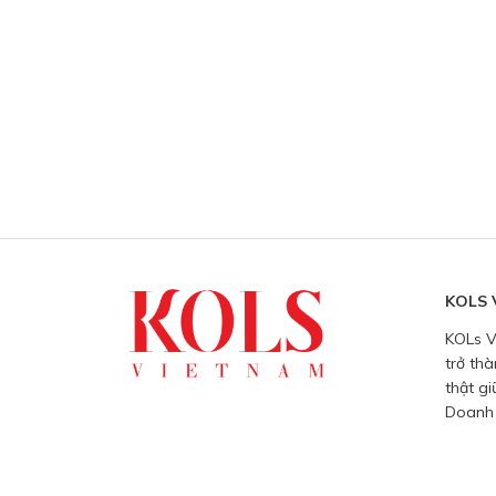
KOLS 
KOLs V
trở thà
thật g
Doanh 